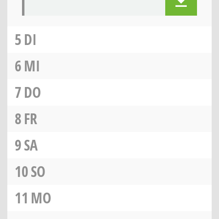
5
DI
6
MI
7
DO
8
FR
9
SA
10
SO
11
MO