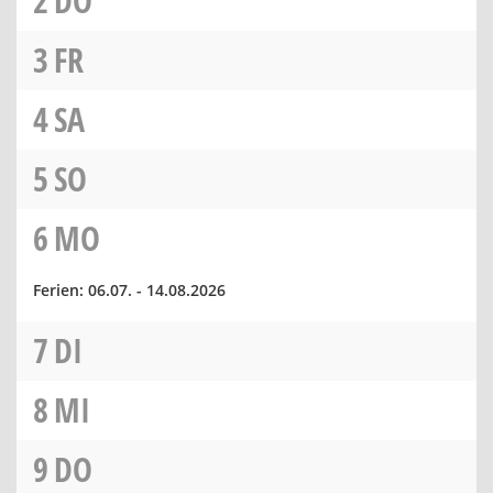
2
DO
3
FR
4
SA
5
SO
6
MO
Ferien: 06.07. - 14.08.2026
7
DI
8
MI
9
DO